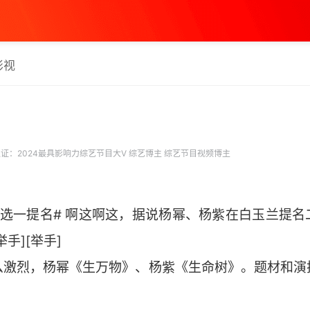
影视
证：2024最具影响力综艺节目大V 综艺博主 综艺节目视频博主
二选一提名# 啊这啊这，据说杨幂、杨紫在白玉兰提名
手][举手]
么激烈，杨幂《生万物》、杨紫《生命树》。题材和演