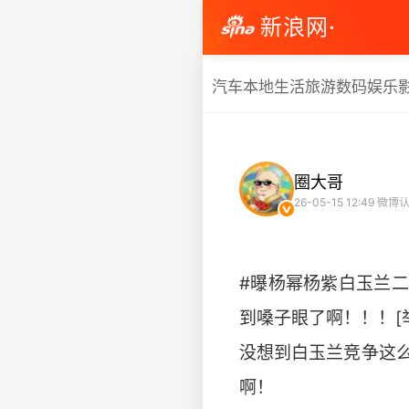
新浪网·
汽车
本地生活
旅游
数码
娱乐
圈大哥
26-05-15 12:49
微博认
#曝杨幂杨紫白玉兰
到嗓子眼了啊！！！[举
没想到白玉兰竞争这
啊！ ​