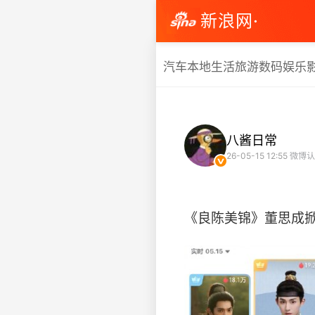
新浪网·
汽车
本地生活
旅游
数码
娱乐
八酱日常
26-05-15 12:55
微博认
《良陈美锦》董思成掀