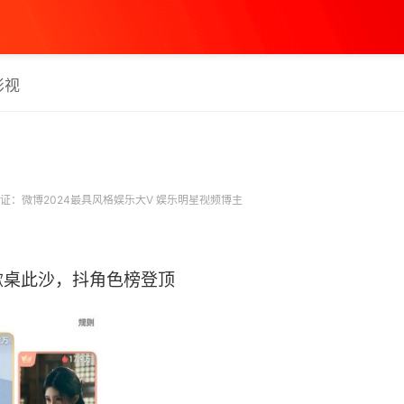
影视
证：微博2024最具风格娱乐大V 娱乐明星视频博主
桌此沙，抖角色榜登顶 ​