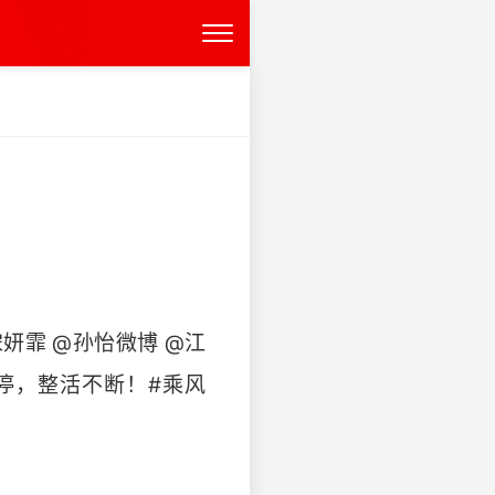
宋妍霏 @孙怡微博 @江
不停，整活不断！#乘风