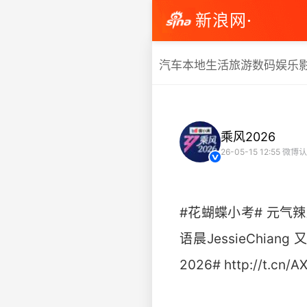
新浪网·
汽车
本地生活
旅游
数码
娱乐
乘风2026
26-05-15 12:55
微博认
#花蝴蝶小考# 元气辣
语晨JessieCh
2026# http://t.cn/AX