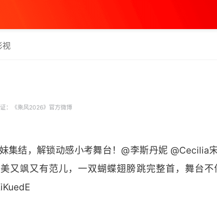
影视
证：《乘风2026》官方微博
妹集结，解锁动感小考舞台！@李斯丹妮 @Cecilia
iang 又美又飒又有范儿，一双蝴蝶翅膀跳完整首，舞台
iKuedE ​