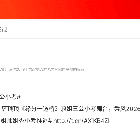
影视
证：微博2019十大影响力综艺大V 微博电视团成员
公小考#
萨顶顶《缘分一道桥》浪姐三公小考舞台，乘风202
秀小考推迟# http://t.cn/AXiKB4Zl ​