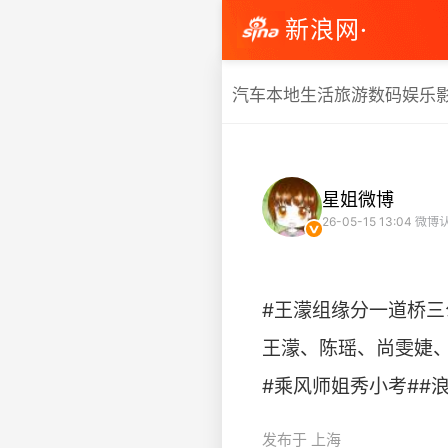
新浪网·
汽车
本地生活
旅游
数码
娱乐
星姐微博
26-05-15 13:04
微博认
#王濛组缘分一道桥三
王濛、陈瑶、尚雯婕、
#乘风师姐秀小考##浪姐师姐
发布于 上海