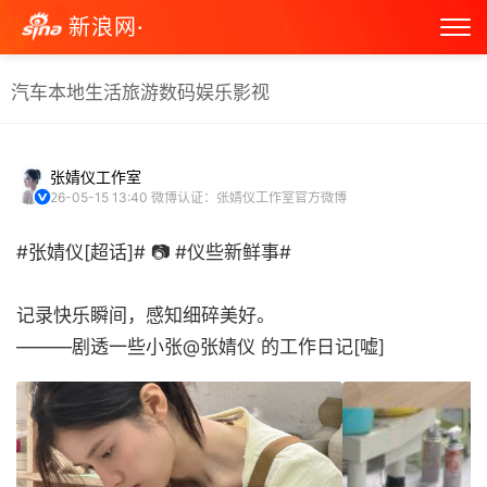
新浪网·
汽车
本地生活
旅游
数码
娱乐
影视
张婧仪工作室
26-05-15 13:40
微博认证：张婧仪工作室官方微博
#张婧仪[超话]# 📷 #仪些新鲜事#
记录快乐瞬间，感知细碎美好。
———剧透一些小张@张婧仪 的工作日记[嘘] ​