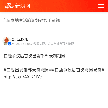
新浪网·
汽车
本地生活
旅游
数码
娱乐
影视
会火全娱乐
26-05-15 13:42
微博认证：会火全娱乐官方微博
白鹿争议后首次出发邯郸录制跑男
#白鹿出发邯郸录制跑男##白鹿争议后首次跑男录制#
http://t.cn/AXiKFtYc ​