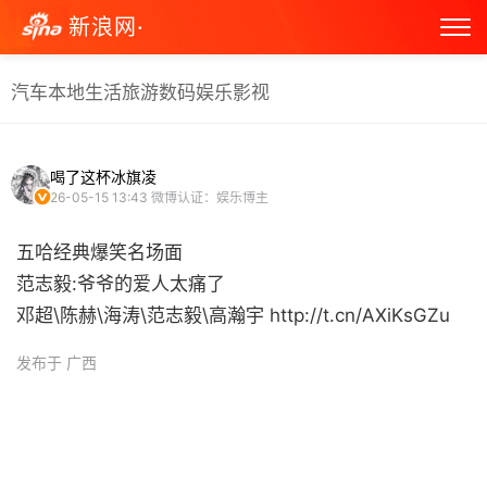
新浪网·
汽车
本地生活
旅游
数码
娱乐
影视
喝了这杯冰旗凌
26-05-15 13:43
微博认证：娱乐博主
五哈经典爆笑名场面
范志毅:爷爷的爱人太痛了
邓超\陈赫\海涛\范志毅\高瀚宇 http://t.cn/AXiKsGZu ​
发布于 广西