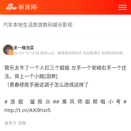
新浪网·
汽车
本地生活
旅游
数码
娱乐
影视
来一桶泡菜
26-05-15 13:58
微博认证：微博电视团成员 电视剧博主 微博剪辑视频博主
管乐太牛了一个人扛三个姐姐 左手一个安崎右手一个庄
法，背上一个小婉[泪奔]
（青春修炼手册这调子怎么改成这样了
#浪姐 遛观众##乘风师姐帮唱小考#
http://t.cn/AXi9hxt5 ​
发布于 河南