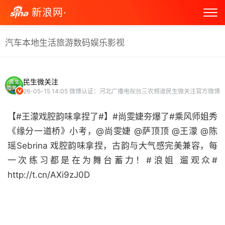
新浪网·
汽车
本地生活
旅游
数码
娱乐
影视
民生微关注
26-05-15 14:05
微博认证：河北广播电视台三农频道民生微关注官方微博
【#王濛戏腔韵味拿捏了#】#尚雯婕夯爆了#乘风师姐秀
《缘分一道桥》小考，@尚雯婕 @萨顶顶 @王濛 @陈
瑶Sebrina 戏腔韵味拿捏，古韵与大气感完美兼容，每
一次练习都是在为舞台蓄力！#浪姐 遛观众#
http://t.cn/AXi9zJ0D ​