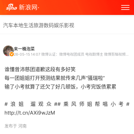
新浪网·
汽车
本地生活
旅游
数码
娱乐
影视
来一桶泡菜
26-05-15 14:07
微博认证：微博电视团成员 电视剧博主 微博剪辑视频博主
谁懂曾沛慈团道歉这段有多好笑
每一团姐姐打开预测结果就传来几声“骚瑞啦”
输了小考就算了还欠了好几顿饭，小考完饭债累累
#浪姐 遛观众##乘风师姐帮唱小考#
http://t.cn/AXi9wJzM ​
发布于 河南