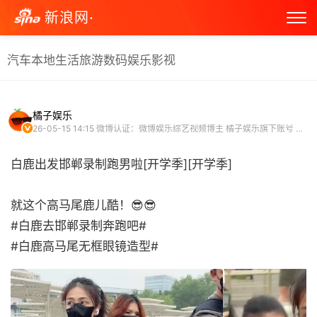
新浪网·
汽车
本地生活
旅游
数码
娱乐
影视
橘子娱乐
26-05-15 14:15
微博认证：微博娱乐综艺视频博主 橘子娱乐旗下账号 娱乐博主
白鹿出发邯郸录制跑男啦[开学季][开学季]
就这个高马尾鹿儿酷！😎😎
#白鹿去邯郸录制奔跑吧#
#白鹿高马尾无框眼镜造型# ​