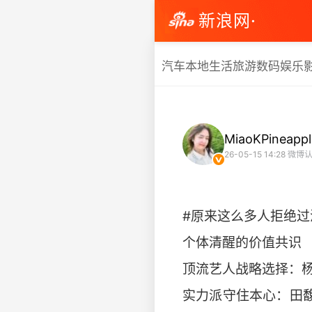
新浪网·
汽车
本地生活
旅游
数码
娱乐
MiaoKPineappl
26-05-15 14:28
微博认
#原来这么多人拒绝过
个体清醒的价值共识
顶流艺人战略选择：
实力派守住本心：田馥