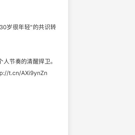
30岁很年轻"的共识转
个人节奏的清醒捍卫。
cn/AXi9ynZn