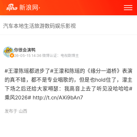
新浪网·
汽车
本地生活
旅游
数码
娱乐
影视
你很会演鸭
26-05-15 14:36
微博认证：电视剧博主
#王濛陈瑶都进步了#王濛和陈瑶的《缘分一道桥》表演
的真不错，都不是专业唱歌的，但是也hold住了，濛主
下场之后还给大家嘚瑟：我高音上去了听见没哈哈哈#
乘风2026# http://t.cn/AXi9bAn7 ​
发布于 山西