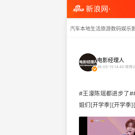
新浪网·
汽车
本地生活
旅游
数码
娱乐
电影经理人
26-05-15 14:40
微博认
#王濛陈瑶都进步了#
姐们[开学季][开学季][