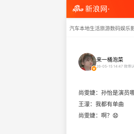
新浪网·
汽车
本地生活
旅游
数码
娱乐
来一桶泡菜
26-05-15 14:47
微博认
尚雯婕：孙怡是演员
王濛：我都有单曲
尚雯婕：啊？😧