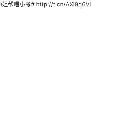
小考# http://t.cn/AXi9q6Vl ​