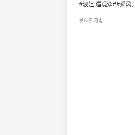
#浪姐 遛观众##乘风师姐帮唱
发布于 河南