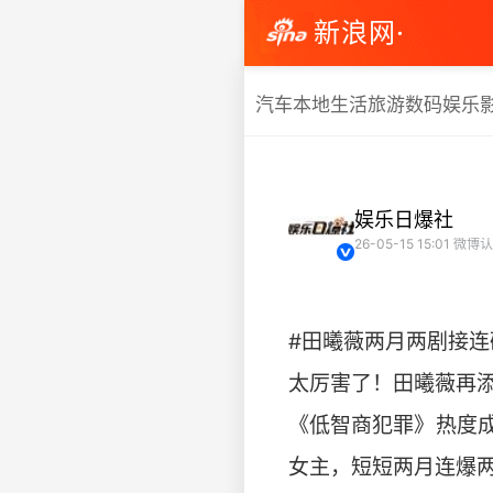
新浪网·
汽车
本地生活
旅游
数码
娱乐
娱乐日爆社
26-05-15 15:01
微博认
#田曦薇两月两剧接连
太厉害了！田曦薇再添
《低智商犯罪》热度
女主，短短两月连爆两部剧，