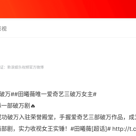
影视
证：新浪娱乐视频官方微博
破万##田曦薇唯一爱奇艺三破万女主#
一部破万剧🔥
成功破万入驻荣誉殿堂，手握爱奇艺三部破万作品，成
实力收视女王实锤！#田曦薇[超话]# http://t.cn/AX