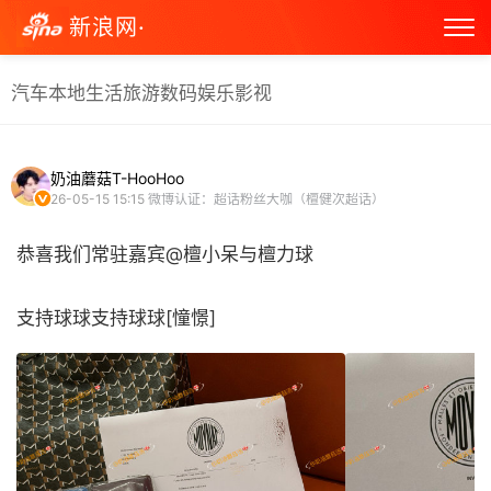
新浪网·
汽车
本地生活
旅游
数码
娱乐
影视
奶油蘑菇T-HooHoo
26-05-15 15:15
微博认证：超话粉丝大咖（檀健次超话）
恭喜我们常驻嘉宾@檀小呆与檀力球
支持球球支持球球[憧憬] ​