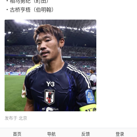
・相马勇纪（町田）
・古桥亨梧（伯明翰）
发布于 北京
首页
导航
反馈
登录