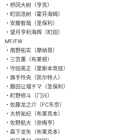
・桥冈大树（亨克）
・町田浩树（霍芬海姆）
・安藤智哉（圣保利）
・望月亨利海辉（町田）
MF/FW
・南野拓实（摩纳哥）
・三笘薰（布莱顿）
・守田英正（里斯本竞技）
・旗手怜央（凯尔特人）
・藤田让瑠チマ（圣保利）
・町野修斗（门兴）
・佐藤龙之介（FC东京）
・大桥祐纪（布莱克本）
・佐野航大（奈梅亨）
・森下龙矢（布莱克本）