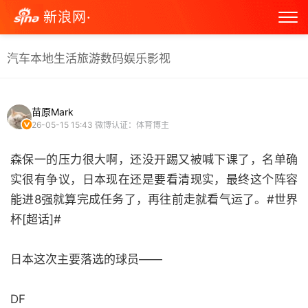
新浪网·
汽车
本地生活
旅游
数码
娱乐
影视
苗原Mark
26-05-15 15:43
微博认证：体育博主
森保一的压力很大啊，还没开踢又被喊下课了，名单确
实很有争议，日本现在还是要看清现实，最终这个阵容
能进8强就算完成任务了，再往前走就看气运了。#世界
杯[超话]#
日本这次主要落选的球员——
DF