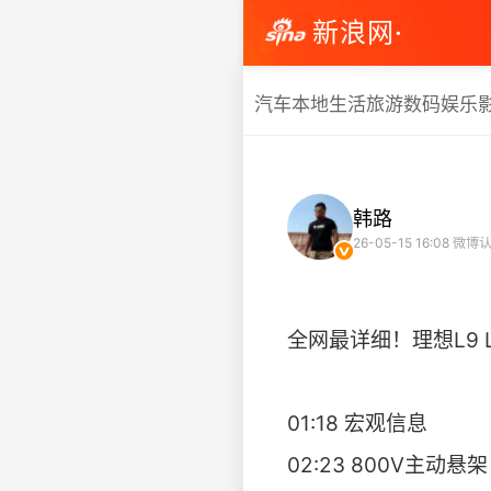
新浪网·
汽车
本地生活
旅游
数码
娱乐
韩路
26-05-15 16:08
微博认
全网最详细！理想L9 L
01:18 宏观信息
02:23 800V主动悬架