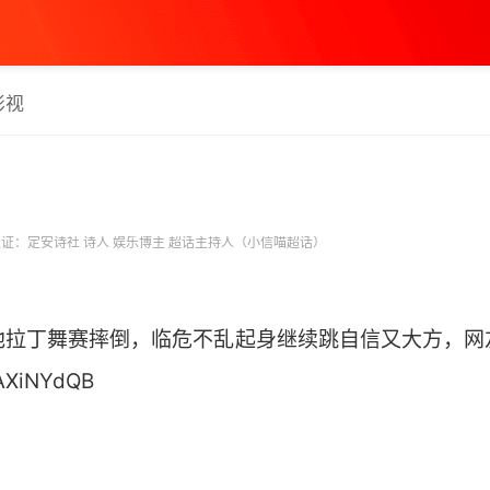
影视
证：定安诗社 诗人 娱乐博主 超话主持人（小信喵超话）
池拉丁舞赛摔倒，临危不乱起身继续跳自信又大方，网
XiNYdQB ​