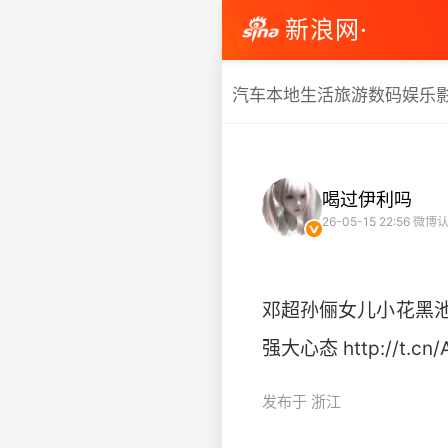
新浪网·
汽车
本地生活
旅游
数码
娱乐
喝过伊利吗
26-05-15 22:56
微博认
邓超孙俪女儿小花黑
强大心态 http://t.cn/A
发布于 浙江