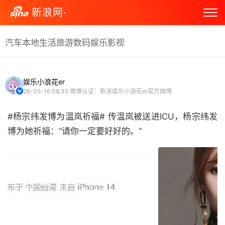
新浪网·
汽车
本地生活
旅游
数码
娱乐
影视
娱乐小浪花er
26-05-16 08:35
微博认证：新浪娱乐小浪花er官方微博
#杨宗纬发博为温岚祈福# 传温岚被送进ICU，杨宗纬发
博为她祈福：“请你一定要好好的。” ​