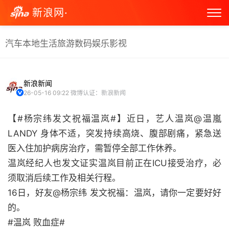
新浪网·
汽车
本地生活
旅游
数码
娱乐
影视
新浪新闻
26-05-16 09:22
微博认证：新浪新闻
【#杨宗纬发文祝福温岚#】近日，艺人温岚@温嵐
LANDY 身体不适，突发持续高烧、腹部剧痛，紧急送
医入住加护病房治疗，需暂停全部工作休养。
温岚经纪人也发文证实温岚目前正在ICU接受治疗，必
须取消后续工作及相关行程。
16日，好友@杨宗纬 发文祝福：温岚，请你一定要好好
的。
#温岚 败血症# ​