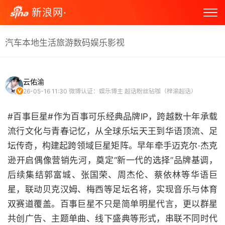
新浪网·
汽车
本地生活
旅游
数码
娱乐
影视
云佑渝
26-05-16 11:30
微博认证：娱乐博主 超话粉丝钻咖（梓渝超话）
#百事巨星#作为百事可乐经典品牌IP，跨越数十年承载
流行文化与青春记忆，从全球乐坛天王到华语顶流、足
坛传奇，构建起跨领域巨星矩阵。早年牵手迈克尔·杰克
逊开启偶像营销先河，奠定“新一代的选择”品牌基调，
后续集结郭富城、张国荣、周杰伦、蔡依林等华语巨
星，联动贝克汉姆、梅西等足坛名将，实现音乐与体育
双赛道覆盖。百事巨星不只是简单明星代言，更以群星
共创广告、主题单曲、线下盛典等形式，串联不同时代