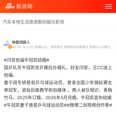
新浪网·
汽车
本地生活
旅游
数码
娱乐
影视
体圈领路人
26-05-16 11:52
微博认证：体育博主 微博原创视频博主 微博VLOG博主 问答答主
#闫安祝福牛冠凯结婚#
国乒队员牛冠凯世乒赛后办婚礼，好友闫安，王CC送上
祝福。
妻子段冬妍是前乒乓球运动员，曾拿全国少年锦标赛女
单冠军，退役后做教学和自媒体 。两人省队相识、青梅
竹马，2025年订婚，2026年5月完婚。牛冠凯宣布结婚
#牛冠凯妻子曾是乒乓球运动员##微博二创视频创作季#