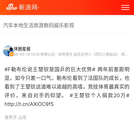
新浪网·
汽车
本地生活
旅游
数码
娱乐
影视
体圈星酱
26-05-16 12:16
微博认证：体育博主 超话主持人（回忆小屋超话） 微博剪辑视频博主
#F勒布伦说王楚钦是国乒的巨大优势# 两年前差距明
显，如今只差一口气。勒布伦看到了法国队的成长，也
看到了王楚钦这道难以逾越的高墙。竞技体育最真实的
评价，来自对手的仰望。 #王楚钦个人捐款20万#
http://t.cn/AXiOC9f5 ​
发布于 山东