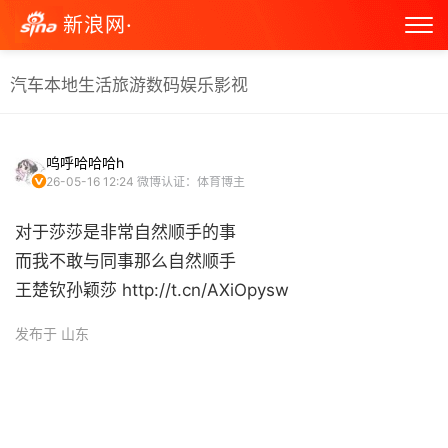
新浪网·
汽车
本地生活
旅游
数码
娱乐
影视
呜呼哈哈哈h
26-05-16 12:24
微博认证：体育博主
对于莎莎是非常自然顺手的事
而我不敢与同事那么自然顺手
王楚钦孙颖莎 http://t.cn/AXiOpysw ​
发布于 山东