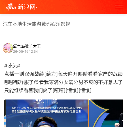
新浪网·
汽车
本地生活
旅游
数码
娱乐
影视
氧气岛数羊大王
26-05-16 12:54
#莎头#
点播一则双强战绩[给力]每天睁开眼睛看看家产的战绩
哪哪都舒服了😌看我家满分女满分男不爽的不好意思了
只能继续看着我们爽了[嘻嘻][憧憬][憧憬] ​