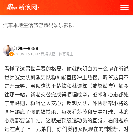
新浪网·
汽车
本地生活
旅游
数码
娱乐
影视
江湖林哥888
26-05-16 13:02
微博认证：体育博主
看懂了这届世乒赛的格局，你就能明白为什么 #许昕说
世乒赛女队刺激男队稳# 能直接冲上热搜。昕爷这真不
是开玩笑，男队这边王楚钦和林诗栋（或梁靖崑）如今
往那一站，新老交替完成得顺理成章，战术和心态都处
于巅峰期，稳得让人安心；反观女队，外协那帮小将这
两年跟疯了似的搞搏杀，每次看莎莎和曼昱打球，我的
心跳都要漏半拍。这就是顶级运动员的直觉，看问题永
远在点子上。兄弟们，你们觉得女队现在的“刺激”，对