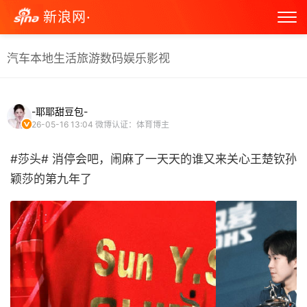
新浪网·
汽车
本地生活
旅游
数码
娱乐
影视
-耶耶甜豆包-
26-05-16 13:04
微博认证：体育博主
#莎头# 消停会吧，闹麻了一天天的谁又来关心王楚钦孙
颖莎的第九年了 ​