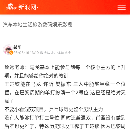
新浪网·
汽车
本地生活
旅游
数码
娱乐
影视
馨阳_
26-05-16 13:10
微博认证：体育博主
致远老师：马龙基本上能参与到每一个核心主力的上升
期，并且能够给你绝对的教训
王楚钦能在马龙 许昕 樊振东 三人中能够坐稳一个位
置，在巴黎周期的单打扮演一个2号位 这已经是绝对天
赋了
不要小看混双项目，乒乓球历史整个男队主力
没有人能够打单打二号位 同时还兼混双，前辈没有做到
后辈也更难了，特殊历史时段压榨了王楚钦 因为巴黎周