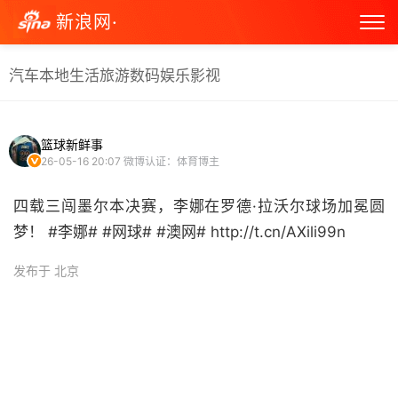
新浪网·
汽车
本地生活
旅游
数码
娱乐
影视
篮球新鲜事
26-05-16 20:07
微博认证：体育博主
四载三闯墨尔本决赛，李娜在罗德·拉沃尔球场加冕圆
梦！ #李娜# #网球# #澳网# http://t.cn/AXili99n ​
发布于 北京