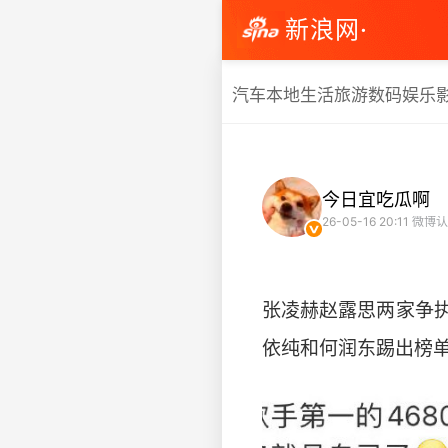
新浪网·
汽车
本地生活
旅游
数码
娱乐
今日宜吃瓜啊
26-05-16 20:11
微博认
张凌赫赵露思两家争
依纯和何润东踢出榜单了