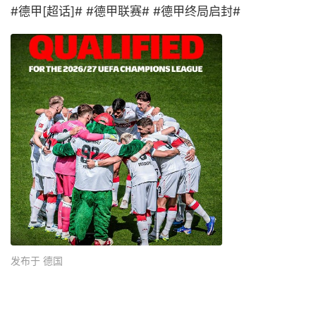
#德甲[超话]# #德甲联赛# #德甲终局启封# ​
发布于 德国