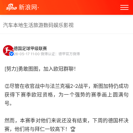
新浪网·
汽车
本地生活
旅游
数码
娱乐
影视
德国足球甲级联赛
26-05-17 11:00
微博认证：德甲官方微博
[努力]勇敢图图，加入欧冠群聊！
👏尽管在收官战中与法兰克福2-2战平，斯图加特仍成功
获得下赛季欧冠资格，为一个强势的赛季画上圆满句
号。
然而，本赛季对他们来说还没有结束，下周的德国杯决
赛，他们将与拜仁一较高下！🏆