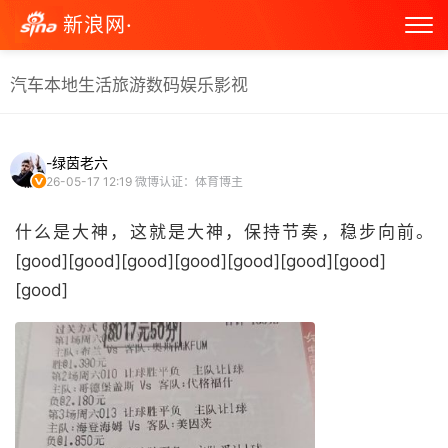
新浪网·
汽车
本地生活
旅游
数码
娱乐
影视
-绿茵老六
26-05-17 12:19
微博认证：体育博主
什么是大神，这就是大神，保持节奏，稳步向前。
[good][good][good][good][good][good][good]
[good] ​