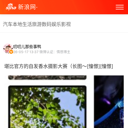
新浪网·
汽车
本地生活
旅游
数码
娱乐
影视
叨叨儿那些事鸭
26-05-17 13:37
微博认证：情感博主
堪比官方的自发香水摄影大赛（长图～[憧憬][憧憬] ​