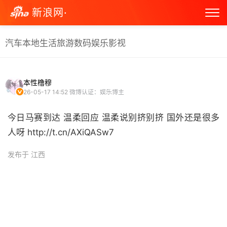
新浪网·
汽车
本地生活
旅游
数码
娱乐
影视
本性橹穆
26-05-17 14:52
微博认证：娱乐博主
今日马赛到达 温柔回应 温柔说别挤别挤 国外还是很多
人呀 http://t.cn/AXiQASw7 ​
发布于 江西