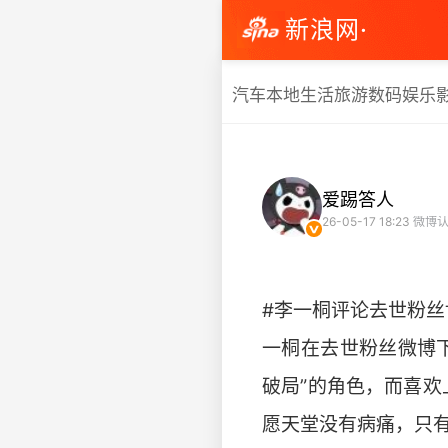
新浪网·
汽车
本地生活
旅游
数码
娱乐
爱踢答人
26-05-17 18:23
微博认
#李一桐评论去世粉丝
一桐在去世粉丝微博
破局”的角色，而喜
愿天堂没有病痛，只有爱