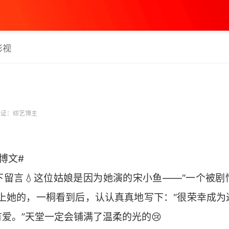
影视
证：综艺博主
博文#
下留言💧这位姑娘是因为她演的宋小鱼——“一个被剧
欢上她的，一桐看到后，认认真真地写下：“很荣幸成为
。”天堂一定会铺满了温柔的光的😢 ​