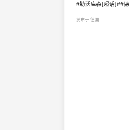
#勒沃库森[超话]##德甲联赛
发布于 德国