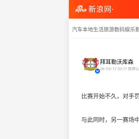
新浪网·
汽车
本地生活
旅游
数码
娱乐
拜耳勒沃库森
26-05-17 20:11
微博认
比赛开始不久，对手罚
与此同时，另一赛场中