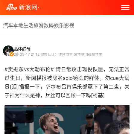
新浪网·
汽车
本地生活
旅游
数码
娱乐
影视
晶体酵母
26-05-17 21:12
微博认证：体育博主 微博原创视频博主
#樊振东vs大勒布伦# 请日常攻击现役队医，无法正常
过生日，新闻播报被除名solo镜头的群体，勿cue大满
贯[泪]播报一下，萨尔布吕肯俱乐部赢下了第二盘，关
于神为什么是神，乒丝可以回顾一下吗[柯基] ​