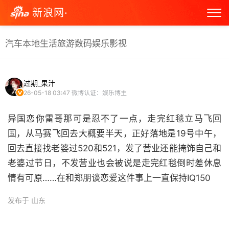
新浪网·
汽车
本地生活
旅游
数码
娱乐
影视
过期_果汁
26-05-18 03:47
微博认证：娱乐博主
异国恋你雷哥那可是忍不了一点，走完红毯立马飞回
国，从马赛飞回去大概要半天，正好落地是19号中午，
回去直接找老婆过520和521，发了营业还能掩饰自己和
老婆过节日，不发营业也会被说是走完红毯倒时差休息
情有可原……在和郑朋谈恋爱这件事上一直保持IQ150 ​
发布于 山东