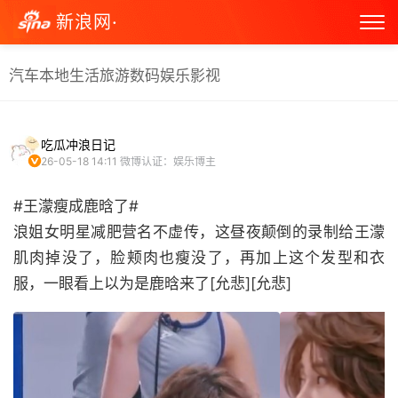
新浪网·
汽车
本地生活
旅游
数码
娱乐
影视
吃瓜冲浪日记
26-05-18 14:11
微博认证：娱乐博主
#王濛瘦成鹿晗了#
浪姐女明星减肥营名不虚传，这昼夜颠倒的录制给王濛
肌肉掉没了，脸颊肉也瘦没了，再加上这个发型和衣
服，一眼看上以为是鹿晗来了[允悲][允悲] ​