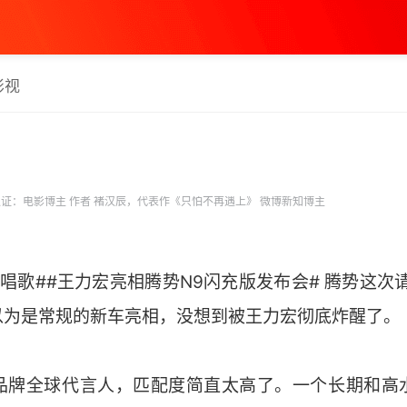
影视
证：电影博主 作者 褚汉辰，代表作《只怕不再遇上》 微博新知博主
唱歌##王力宏亮相腾势N9闪充版发布会# 腾势这次
以为是常规的新车亮相，没想到被王力宏彻底炸醒了。
品牌全球代言人，匹配度简直太高了。一个长期和高