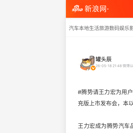
新浪网·
汽车
本地生活
旅游
数码
娱乐
罐头辰
26-05-18 21:48
微博认
#腾势请王力宏为用户
充版上市发布会，本
王力宏成为腾势汽车