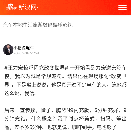
新浪网·
汽车
本地生活
旅游
数码
娱乐
影视
小鹏说电车
26-05-18 21:54
#王力宏惊呼闪充改变世界# 一开始看到力宏送亲签车
模，我以为就是常规宠粉。结果他在现场那句“改变世
界”，不是嘴上说说，他是真开过不少电车的人，连他都
这么说，我信。
后来一查参数，懂了。腾势N9闪充版，5分钟充好，9
分钟充饱。什么概念？我平时点杯美式，扫码、等出
品，差不多5分钟。也就是说，咖啡到手，电也够了。