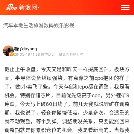
新浪网·
汽车
本地生活
旅游
数码
娱乐
影视
瀚仔dayang
26-05-19 11:38
微博认证：投资内容创作者
截止上午收盘，今天又是和昨天一样探底回升，板块方
面，半导体设备继续强势，有点像之前cpo抱团的样子
了。做t小卖飞了些。今天存储和cpo都在调整，我是看
机会，特别存储芯片，目前优先级高于cpo，另外锂矿9
连跌，今天马上破60日线了，前几天我就说锂矿在调整
期，我也说了，轻仓你慢慢低吸，少量多次，合适重的
就不动观望，等个反弹。调整期没关系，只要能涨回来
调整期就是你累积仓位的机会。我是看新高的。当然我