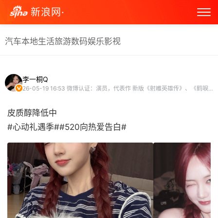
新浪网·
汽车
本地生活
旅游
数码
娱乐
影视
李一桐Q
26-05-19 16:53
微博认证：演员，代表作 新版《射雕英雄传》、《鹤唳华亭》、《媚者无疆》
皮质醇降低中
#心动礼遇季##520向热爱告白# ​