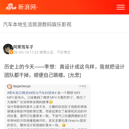
新浪网·
汽车
本地生活
旅游
数码
娱乐
影视
阿黑驾车子
26-05-19 17:23
微博认证：汽车博主
历史上的今天——李想：真设计成这鸟样，我就把设计
团队都干掉，顺便自己跳楼。[允悲] ​