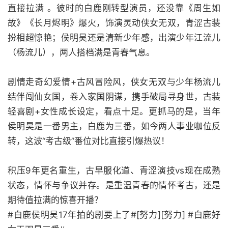
直接拉满 。彼时的白鹿刚转型演员，还没靠《周生如
故》《长月烬明》爆火，饰演灵动侠女无双，青涩古装
扮相超惊艳；侯明昊还是清新少年感，出演少年江流儿
（杨流儿），两人搭档满是青春气息。
剧情走奇幻爱情+古风冒险风，侠女无双与少年杨流儿
结伴闯仙女国，卷入家国阴谋，携手破局寻身世，古装
轻喜剧+女性成长设定，看点十足。更抓马的是，当年
侯明昊是一番男主，白鹿为三番，如今两人事业咖位反
转，这波“考古级”番位对比直接引爆热议！
积压9年更名重生，古早服化道、青涩演技vs现在成熟
状态，情怀与争议并存。是重温青春的情怀考古，还是
期待值拉满的惊喜开播？
#白鹿侯明昊17年拍的剧要上了#[努力][努力] #白鹿好