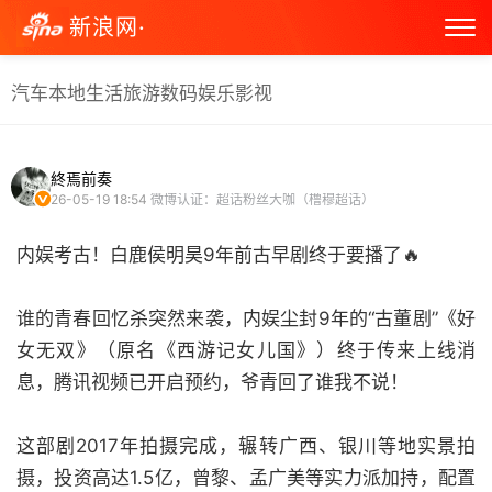
新浪网·
汽车
本地生活
旅游
数码
娱乐
影视
終焉前奏
26-05-19 18:54
微博认证：超话粉丝大咖（橹穆超话）
内娱考古！白鹿侯明昊9年前古早剧终于要播了🔥
谁的青春回忆杀突然来袭，内娱尘封9年的“古董剧”《好
女无双》（原名《西游记女儿国》）终于传来上线消
息，腾讯视频已开启预约，爷青回了谁我不说！
这部剧2017年拍摄完成，辗转广西、银川等地实景拍
摄，投资高达1.5亿，曾黎、孟广美等实力派加持，配置