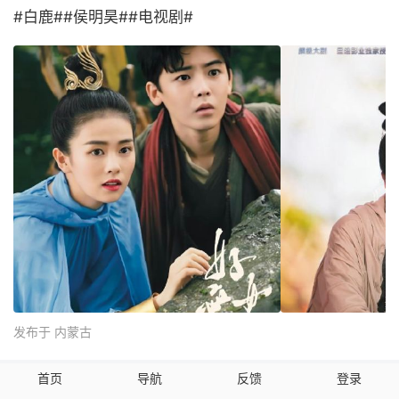
#白鹿##侯明昊##电视剧#
发布于 内蒙古
首页
导航
反馈
登录