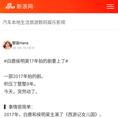
新浪网·
汽车
本地生活
旅游
数码
娱乐
影视
黎染Hana
26-05-19 19:51
#白鹿侯明昊17年拍的剧要上了#
一部2017年拍的剧。
积压了整整9年。
今天，突然动了。
▍事情很简单：
2017年，白鹿和侯明昊主演了《西游记女儿国》。