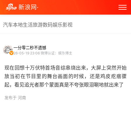
新浪网·
汽车
本地生活
旅游
数码
娱乐
影视
一分零二秒不遗憾
26-05-19 23:06
微博认证：娱乐博主
现在回想十万伏特首场音综串烧出来，大屏上突然开始
放当初在节目里的舞台画面的时候，还是鸡皮疙瘩骤
起，看见追光者那个蒙面真是不夸张眼泪唰地就出来了 ​
发布于 河南