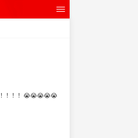
！！！😭😭😭😭😭